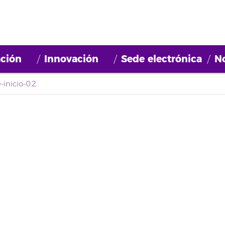
ción
Innovación
Sede electrónica
No
e-inicio-02