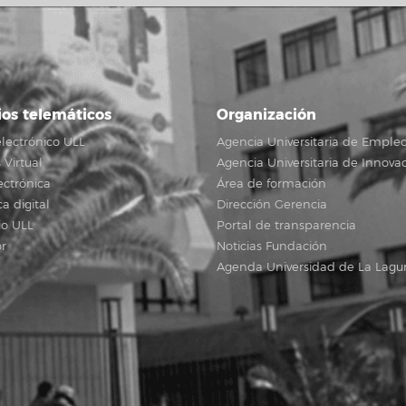
ios telemáticos
Organización
lectrónico ULL
Agencia Universitaria de Emple
Virtual
Agencia Universitaria de Innova
ectrónica
Área de formación
ca digital
Dirección Gerencia
io ULL
Portal de transparencia
r
Noticias Fundación
Agenda Universidad de La Lagu