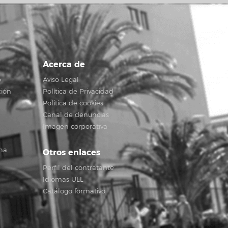
Acerca de
o
Aviso Legal
ción
Política de Privacidad
Política de cookies
Canal de denuncias
Imagen corporativa
na
Otros enlaces
Perfil del contratante
Idiomas ULL
Catálogo formativo