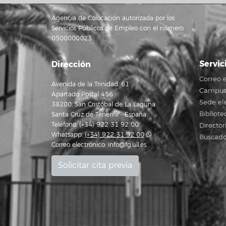
Agencia de Colocación autorizada por los
Servicios Públicos de Empleo con el número
0500000023.
Servic
Dirección
Correo e
Avenida de la Trinidad, 61
Campus 
Apartado Postal 456
Sede el
38200, San Cristóbal de La Laguna
Bibliote
Santa Cruz de Tenerife - España
Teléfono: (+34) 922 31 92 00
Director
Whatsapp:
(+34) 922 31 92 00
Buscado
Correo electrónico:
info@fg.ull.es
Solicitar cita previa