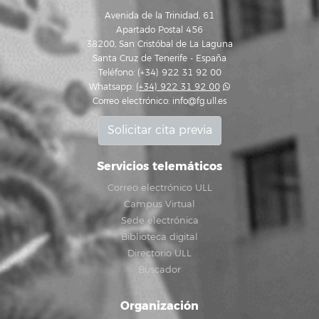
Avenida de la Trinidad, 61
Apartado Postal 456
38200, San Cristóbal de La Laguna
Santa Cruz de Tenerife - España
Teléfono: (+34) 922 31 92 00
Whatsapp:
(+34) 922 31 92 00
Correo electrónico:
info@fg.ull.es
Solicitar cita previa
Servicios telemáticos
Correo electrónico ULL
Campus Virtual
Sede electrónica
Biblioteca digital
Directorio ULL
Buscador
Organización