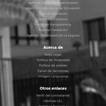
Agencia Universitaria de Empleo
Agencia Universitaria de Innovación
Área de formación
Dirección Gerencia
Portal de transparencia
Noticias Fundación
Agenda Universidad de La Laguna
Acerca de
Aviso Legal
Política de Privacidad
Política de cookies
Canal de denuncias
Imagen corporativa
Otros enlaces
Perfil del contratante
Idiomas ULL