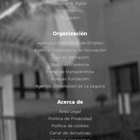
Biblioteca digital
Directorio ULL
Buscador
Organización
Agencia Universitaria de Empleo
Agencia Universitaria de Innovación
Área de formación
Dirección Gerencia
Portal de transparencia
Noticias Fundación
Agenda Universidad de La Laguna
Acerca de
Aviso Legal
Política de Privacidad
Política de cookies
Canal de denuncias