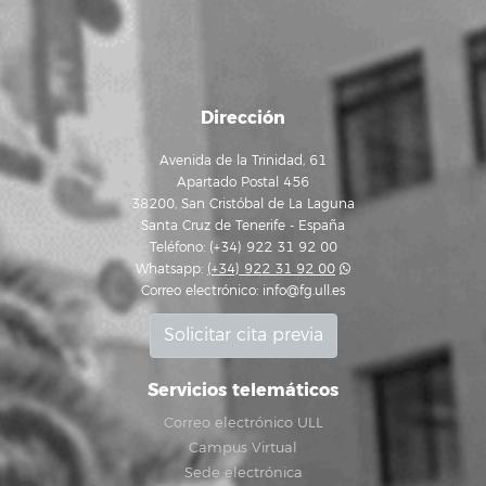
Dirección
Avenida de la Trinidad, 61
Apartado Postal 456
38200, San Cristóbal de La Laguna
Santa Cruz de Tenerife - España
Teléfono: (+34) 922 31 92 00
Whatsapp:
(+34) 922 31 92 00
Correo electrónico:
info@fg.ull.es
Solicitar cita previa
Servicios telemáticos
Correo electrónico ULL
Campus Virtual
Sede electrónica