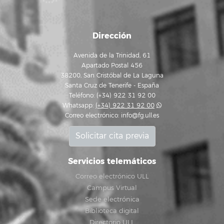
Dirección
Avenida de la Trinidad, 61
Apartado Postal 456
38200, San Cristóbal de La Laguna
Santa Cruz de Tenerife - España
Teléfono: (+34) 922 31 92 00
Whatsapp:
(+34) 922 31 92 00
Correo electrónico:
info@fg.ull.es
Solicitar cita previa
Servicios telemáticos
Correo electrónico ULL
Campus Virtual
Sede electrónica
Biblioteca digital
Directorio ULL