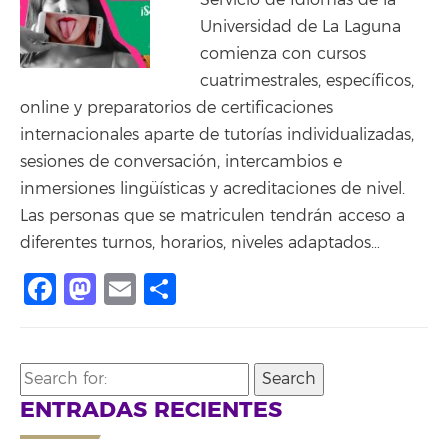
Servicio de Idiomas de la
Universidad de La Laguna
comienza con cursos
cuatrimestrales, específicos,
online y preparatorios de certificaciones
internacionales aparte de tutorías individualizadas,
sesiones de conversación, intercambios e
inmersiones lingüísticas y acreditaciones de nivel.
Las personas que se matriculen tendrán acceso a
diferentes turnos, horarios, niveles adaptados…
Facebook
Mastodon
Email
Compartir
Search
for:
ENTRADAS RECIENTES