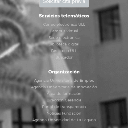
Solicitar cita previa
Servicios telemáticos
Correo electrónico ULL
Campus Virtual
Sede electrónica
Biblioteca digital
Directorio ULL
Buscador
Organización
Agencia Universitaria de Empleo
Agencia Universitaria de Innovación
Área de formación
Dirección Gerencia
Portal de transparencia
Noticias Fundación
Agenda Universidad de La Laguna