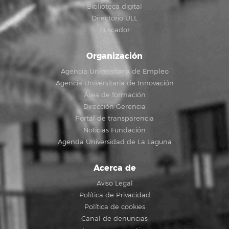
Biblioteca digital
Directorio ULL
Buscador
Organización
Agencia Universitaria de Empleo
Agencia Universitaria de Innovación
Área de formación
Dirección Gerencia
Portal de transparencia
Noticias Fundación
Agenda Universidad de La Laguna
Acerca de
Aviso Legal
Política de Privacidad
Política de cookies
Canal de denuncias