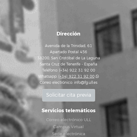
Dirección
Avenida de la Trinidad, 61
Apartado Postal 456
38200, San Cristóbal de La Laguna
Santa Cruz de Tenerife - España
Teléfono: (+34) 922 31 92 00
Whatsapp:
(+34) 922 31 92 00
Correo electrónico:
info@fg.ull.es
Solicitar cita previa
Servicios telemáticos
Correo electrónico ULL
Campus Virtual
Sede electrónica