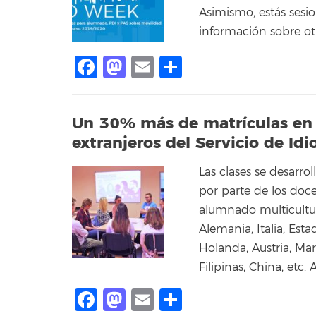
Asimismo, estás sesi
información sobre ot
Facebook
Mastodon
Email
Compartir
Un 30% más de matrículas en 
extranjeros del Servicio de Id
Las clases se desarr
por parte de los doc
alumnado multicultur
Alemania, Italia, Esta
Holanda, Austria, Marr
Filipinas, China, etc.
Facebook
Mastodon
Email
Compartir