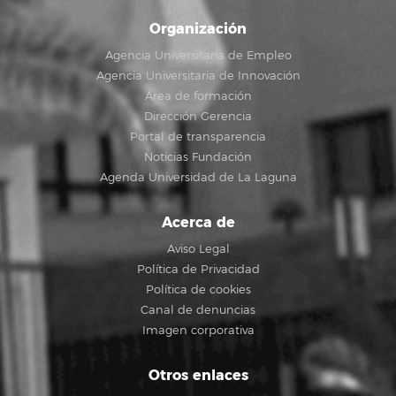
Organización
Agencia Universitaria de Empleo
Agencia Universitaria de Innovación
Área de formación
Dirección Gerencia
Portal de transparencia
Noticias Fundación
Agenda Universidad de La Laguna
Acerca de
Aviso Legal
Política de Privacidad
Política de cookies
Canal de denuncias
Imagen corporativa
Otros enlaces