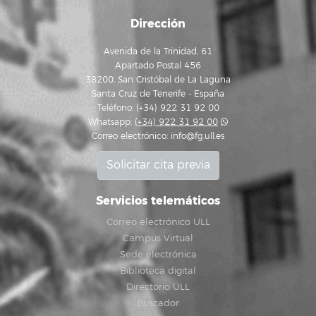
Dirección
Avenida de la Trinidad, 61
Apartado Postal 456
38200, San Cristóbal de La Laguna
Santa Cruz de Tenerife - España
Teléfono: (+34) 922 31 92 00
Whatsapp:
(+34) 922 31 92 00
Correo electrónico:
info@fg.ull.es
Solicitar cita previa
Servicios telemáticos
Correo electrónico ULL
Campus Virtual
Sede electrónica
Biblioteca digital
Directorio ULL
Buscador