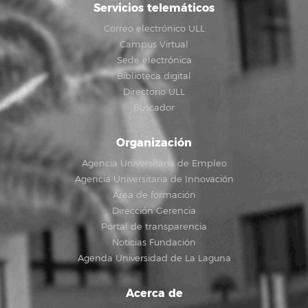
Servicios telemáticos
Correo electrónico ULL
Campus Virtual
Sede electrónica
Biblioteca digital
Directorio ULL
Buscador
Organización
Agencia Universitaria de Empleo
Agencia Universitaria de Innovación
Área de formación
Dirección Gerencia
Portal de transparencia
Noticias Fundación
Agenda Universidad de La Laguna
Acerca de