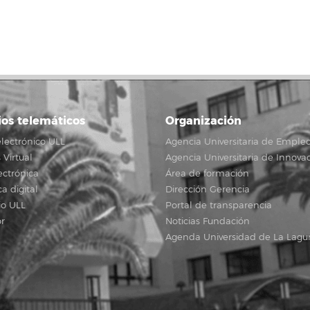
ios telemáticos
Organización
lectrónico ULL
Agencia Universitaria de Emple
Virtual
Agencia Universitaria de Innova
ectrónica
Área de formación
ca digital
Dirección Gerencia
io ULL
Portal de transparencia
r
Noticias Fundación
Agenda Universidad de La Lagu