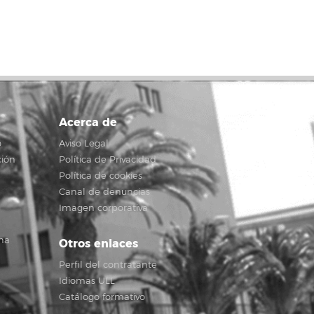
Acerca de
o
Aviso Legal
ción
Política de Privacidad
Política de cookies
Canal de denuncias
Imagen corporativa
na
Otros enlaces
Perfil del contratante
Idiomas ULL
Catálogo formativo