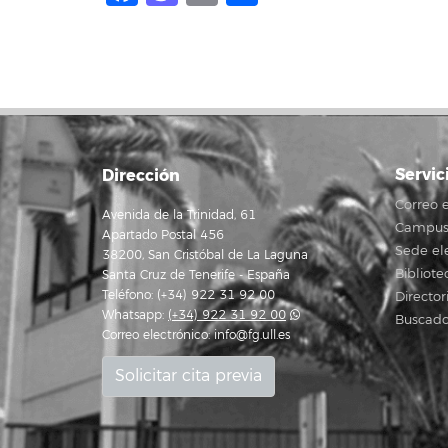
Servic
Dirección
Correo e
Avenida de la Trinidad, 61
Campus 
Apartado Postal 456
Sede el
38200, San Cristóbal de La Laguna
Bibliote
Santa Cruz de Tenerife - España
Teléfono: (+34) 922 31 92 00
Director
Whatsapp:
(+34) 922 31 92 00
Buscado
Correo electrónico:
info@fg.ull.es
Solicitar cita previa