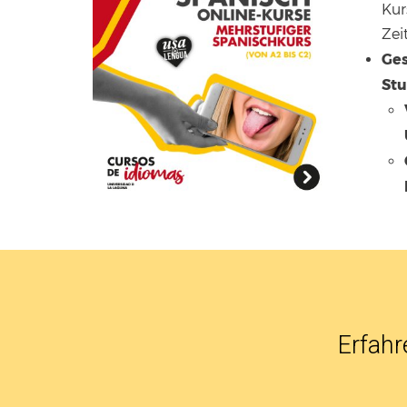
Kur
Zei
Ges
Stu
Erfahr