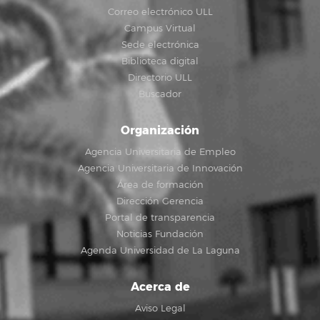
Correo electrónico ULL
Campus Virtual
Sede electrónica
Biblioteca digital
Directorio ULL
Buscador
Organización
Agencia Universitaria de Empleo
Agencia Universitaria de Innovación
Área de formación
Dirección Gerencia
Portal de transparencia
Noticias Fundación
Agenda Universidad de La Laguna
Acerca de
Aviso Legal