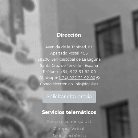
Dirección
Avenida de la Trinidad, 61
Apartado Postal 456
38200, San Cristóbal de La Laguna
Santa Cruz de Tenerife - España
Teléfono: (+34) 922 31 92 00
Whatsapp:
(+34) 922 31 92 00
Correo electrónico:
info@fg.ull.es
Solicitar cita previa
Servicios telemáticos
Correo electrónico ULL
Campus Virtual
Sede electrónica