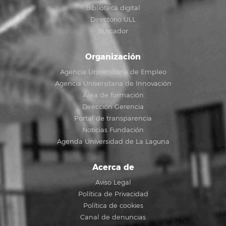
Biblioteca digital
Directorio ULL
Buscador
Organización
Agencia Universitaria de Empleo
Agencia Universitaria de Innovación
Área de formación
Dirección Gerencia
Portal de transparencia
Noticias Fundación
Agenda Universidad de La Laguna
Acerca de
Aviso Legal
Política de Privacidad
Política de cookies
Canal de denuncias