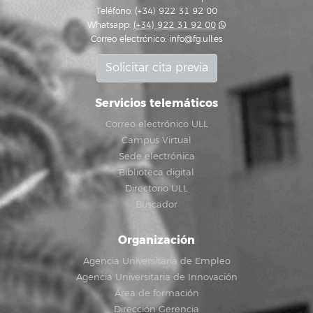
Teléfono: (+34) 922 31 92 00
Whatsapp:
(+34) 922 31 92 00
Correo electrónico:
info@fg.ull.es
Solicitar cita previa
Servicios telemáticos
Correo electrónico ULL
Campus Virtual
Sede electrónica
Biblioteca digital
Directorio ULL
Buscador
Organización
Agencia Universitaria de Empleo
Agencia Universitaria de Innovación
Área de formación
Dirección Gerencia