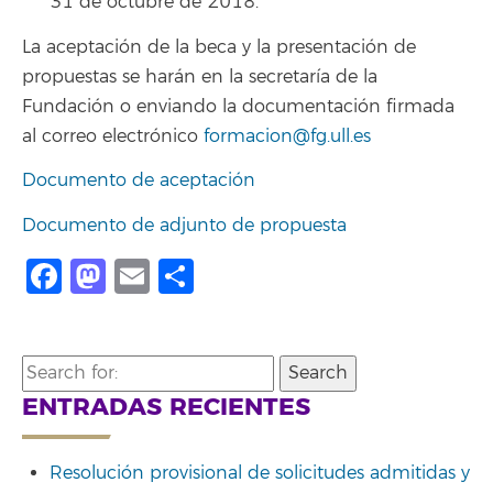
31 de octubre de 2018.
La aceptación de la beca y la presentación de
propuestas se harán en la secretaría de la
Fundación o enviando la documentación firmada
al correo electrónico
formacion@fg.ull.es
Documento de aceptación
Documento de adjunto de propuesta
Facebook
Mastodon
Email
Compartir
Search
for:
ENTRADAS RECIENTES
Resolución provisional de solicitudes admitidas y