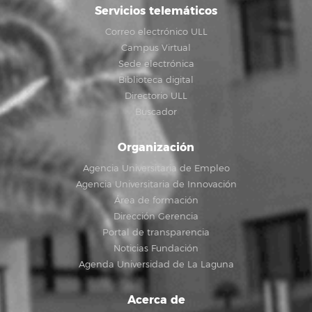
Servicios telemáticos
Correo electrónico ULL
Campus Virtual
Sede electrónica
Biblioteca digital
Directorio ULL
Buscador
Organización
Agencia Universitaria de Empleo
Agencia Universitaria de Innovación
Área de formación
Dirección Gerencia
Portal de transparencia
Noticias Fundación
Agenda Universidad de La Laguna
Acerca de