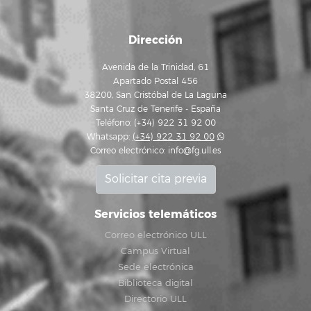
Dirección
Avenida de la Trinidad, 61
Apartado Postal 456
38200, San Cristóbal de La Laguna
Santa Cruz de Tenerife - España
Teléfono: (+34) 922 31 92 00
Whatsapp:
(+34) 922 31 92 00
Correo electrónico:
info@fg.ull.es
Solicitar cita previa
Servicios telemáticos
Correo electrónico ULL
Campus Virtual
Sede electrónica
Biblioteca digital
Directorio ULL