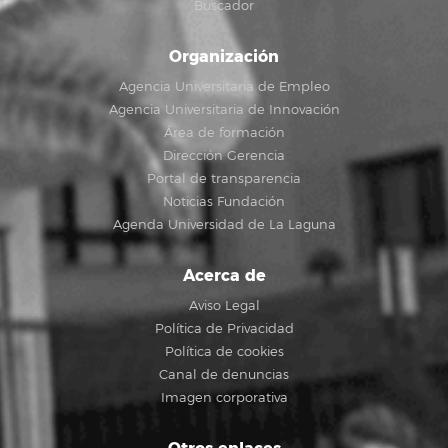
Buscador
Organización
Agencia Universitaria de Empleo
Agencia Universitaria de Innovación
Área de formación
Dirección Gerencia
Portal de transparencia
Noticias Fundación
Agenda Universidad de La Laguna
Acerca de
Aviso Legal
Política de Privacidad
Política de cookies
Canal de denuncias
Imagen corporativa