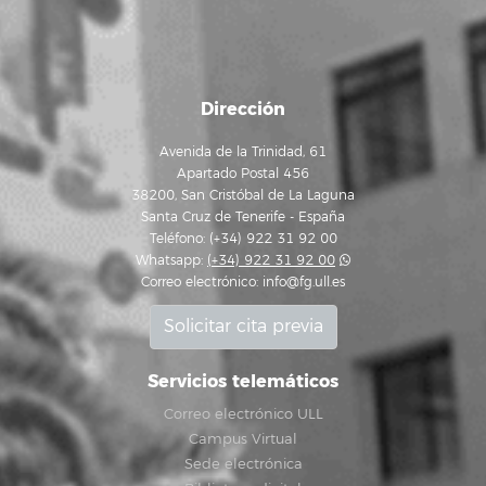
Dirección
Avenida de la Trinidad, 61
Apartado Postal 456
38200, San Cristóbal de La Laguna
Santa Cruz de Tenerife - España
Teléfono: (+34) 922 31 92 00
Whatsapp:
(+34) 922 31 92 00
Correo electrónico:
info@fg.ull.es
Solicitar cita previa
Servicios telemáticos
Correo electrónico ULL
Campus Virtual
Sede electrónica