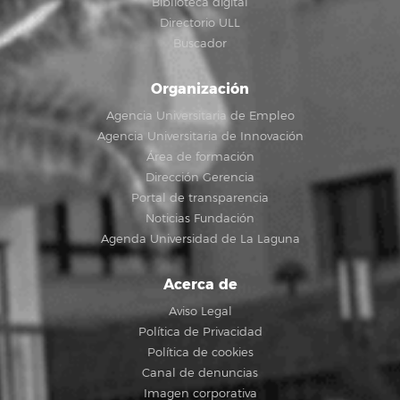
Biblioteca digital
Directorio ULL
Buscador
Organización
Agencia Universitaria de Empleo
Agencia Universitaria de Innovación
Área de formación
Dirección Gerencia
Portal de transparencia
Noticias Fundación
Agenda Universidad de La Laguna
Acerca de
Aviso Legal
Política de Privacidad
Política de cookies
Canal de denuncias
Imagen corporativa