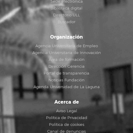
Sede electrónica
Biblioteca digital
Directorio ULL
Buscador
Organización
Agencia Universitaria de Empleo
Agencia Universitaria de Innovación
Área de formación
Dirección Gerencia
Portal de transparencia
Noticias Fundación
Agenda Universidad de La Laguna
Acerca de
Aviso Legal
Política de Privacidad
Política de cookies
Canal de denuncias