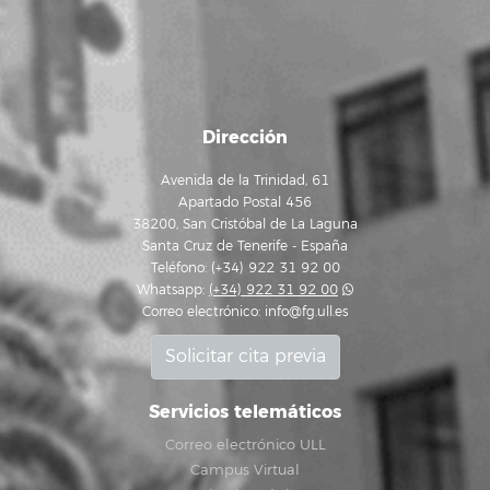
Dirección
Avenida de la Trinidad, 61
Apartado Postal 456
38200, San Cristóbal de La Laguna
Santa Cruz de Tenerife - España
Teléfono: (+34) 922 31 92 00
Whatsapp:
(+34) 922 31 92 00
Correo electrónico:
info@fg.ull.es
Solicitar cita previa
Servicios telemáticos
Correo electrónico ULL
Campus Virtual