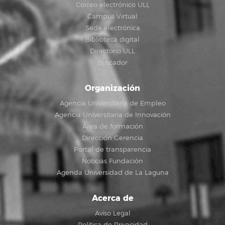
Correo electrónico ULL
Campus Virtual
Sede electrónica
Biblioteca digital
Directorio ULL
Buscador
Organización
Agencia Universitaria de Empleo
Agencia Universitaria de Innovación
Área de formación
Dirección Gerencia
Portal de transparencia
Noticias Fundación
Agenda Universidad de La Laguna
Acerca de
Aviso Legal
Política de Privacidad