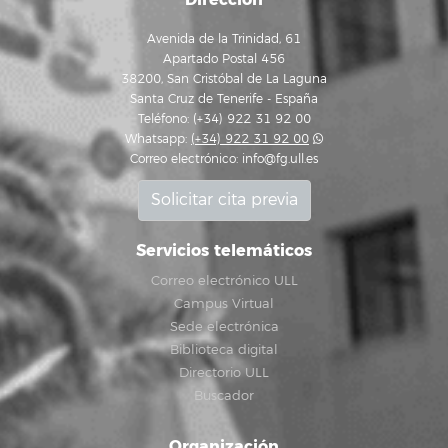
Avenida de la Trinidad, 61
Apartado Postal 456
38200, San Cristóbal de La Laguna
Santa Cruz de Tenerife - España
Teléfono: (+34) 922 31 92 00
Whatsapp:
(+34) 922 31 92 00
Correo electrónico:
info@fg.ull.es
Solicitar cita previa
Servicios telemáticos
Correo electrónico ULL
Campus Virtual
Sede electrónica
Biblioteca digital
Directorio ULL
Buscador
Organización