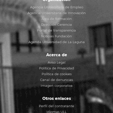
Agencia Universitaria de Empleo
Agencia Universitaria de Innovación
Área de formación
Dirección Gerencia
Portal de transparencia
Noticias Fundación
Agenda Universidad de La Laguna
Acerca de
Aviso Legal
Política de Privacidad
Política de cookies
Canal de denuncias
Imagen corporativa
Otros enlaces
Perfil del contratante
Idiomas ULL