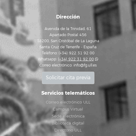
Dirección
Avenida de la Trinidad, 61
Apartado Postal 456
38200, San Cristóbal de La Laguna
Santa Cruz de Tenerife - España
Teléfono: (+34) 922 31 92 00
Whatsapp:
(+34) 922 31 92 00
Correo electrónico:
info@fg.ull.es
Solicitar cita previa
Servicios telemáticos
Correo electrónico ULL
Campus Virtual
Sede electrónica
Biblioteca digital
Directorio ULL