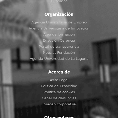
Buscador
Organización
Agencia Universitaria de Empleo
Agencia Universitaria de Innovación
Área de formación
Dirección Gerencia
Portal de transparencia
Noticias Fundación
Agenda Universidad de La Laguna
Acerca de
Aviso Legal
Política de Privacidad
Política de cookies
Canal de denuncias
Imagen corporativa
Otros enlaces