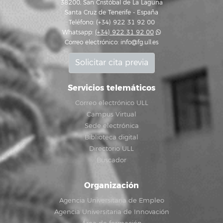
38200, San Cristóbal de La Laguna
Santa Cruz de Tenerife - España
Teléfono: (+34) 922 31 92 00
Whatsapp:
(+34) 922 31 92 00
Correo electrónico:
info@fg.ull.es
Solicitar cita previa
Servicios telemáticos
Correo electrónico ULL
Campus Virtual
Sede electrónica
Biblioteca digital
Directorio ULL
Buscador
Organización
Agencia Universitaria de Empleo
Agencia Universitaria de Innovación