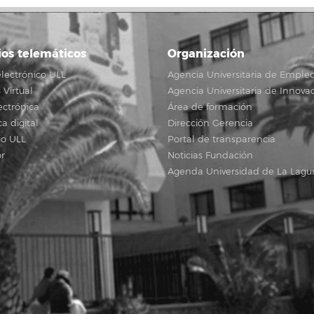
ios telemáticos
Organización
lectrónico ULL
Agencia Universitaria de Emple
Virtual
Agencia Universitaria de Innova
ectrónica
Área de formación
ca digital
Dirección Gerencia
io ULL
Portal de transparencia
r
Noticias Fundación
Agenda Universidad de La Lagu