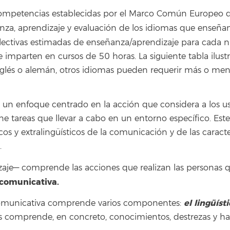
ompetencias establecidas por el Marco Común Europeo de
nza, aprendizaje y evaluación de los idiomas que enseña
s lectivas estimadas de enseñanza/aprendizaje para cada n
e imparten en cursos de 50 horas. La siguiente tabla ilus
lés o alemán, otros idiomas pueden requerir más o meno
n enfoque centrado en la acción que considera a los us
e tareas que llevar a cabo en un entorno específico. Est
icos y extralingüísticos de la comunicación y de las carac
.
izaje— comprende las acciones que realizan las personas
comunicativa.
el lingüíst
comunicativa comprende varios componentes:
omprende, en concreto, conocimientos, destrezas y hab