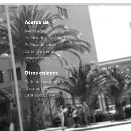
Acerca de
o
Aviso Legal
ción
Política de Privacidad
Política de cookies
Canal de denuncias
Imagen corporativa
na
Otros enlaces
Perfil del contratante
Idiomas ULL
Catálogo formativo