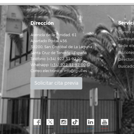
Servic
Dirección
Correo e
Avenida de la Trinidad, 61
Campus 
Apartado Postal 456
Sede el
38200, San Cristóbal de La Laguna
Bibliote
Santa Cruz de Tenerife - España
Teléfono: (+34) 922 31 92 00
Director
Whatsapp:
(+34) 922 31 92 00
Buscado
Correo electrónico:
info@fg.ull.es
Solicitar cita previa