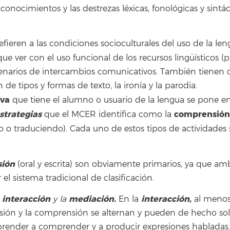
 conocimientos y las destrezas léxicas, fonológicas y sintá
refieren a las condiciones socioculturales del uso de la len
que ver con el uso funcional de los recursos lingüísticos 
enarios de intercambios comunicativos. También tienen qu
 de tipos y formas de texto, la ironía y la parodia.
iva
que tiene el alumno o usuario de la lengua se pone e
strategias
comprensión
que el MCER identifica como la
o o traduciendo). Cada uno de estos tipos de actividades 
sión
(oral y escrita) son obviamente primarios, ya que amb
el sistema tradicional de clasificación.
interacción
mediación.
interacción,
a
y la
En la
al menos 
resión y la comprensión se alternan y pueden de hecho so
aprender a comprender y a producir expresiones habladas.