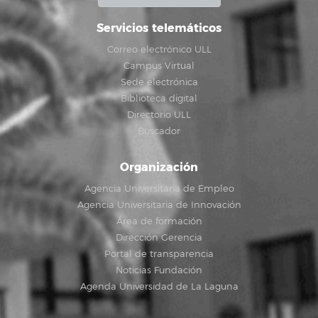
Servicios telemáticos
Correo electrónico ULL
Campus Virtual
Sede electrónica
Biblioteca digital
Directorio ULL
Buscador
Organización
Agencia Universitaria de Empleo
Agencia Universitaria de Innovación
Área de formación
Dirección Gerencia
Portal de transparencia
Noticias Fundación
Agenda Universidad de La Laguna