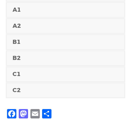
A1
A2
B1
B2
C1
C2
Facebook
Mastodon
Email
Share