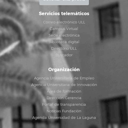
Servicios telemáticos
Correo electrónico ULL
Campus Virtual
Sede electrónica
Biblioteca digital
Directorio ULL
Buscador
Organización
Agencia Universitaria de Empleo
Agencia Universitaria de Innovación
Área de formación
Dirección Gerencia
Portal de transparencia
Noticias Fundación
Agenda Universidad de La Laguna