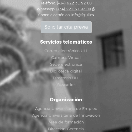
Teléfono: (+34) 922 31 92 00
Whatsapp:
(+34) 922 31 92 00
Correo electrónico:
info@fg.ull.es
Solicitar cita previa
Servicios telemáticos
Correo electrónico ULL
Campus Virtual
Sede electrónica
Biblioteca digital
Directorio ULL
Buscador
Organización
Agencia Universitaria de Empleo
Agencia Universitaria de Innovación
Área de formación
Dirección Gerencia