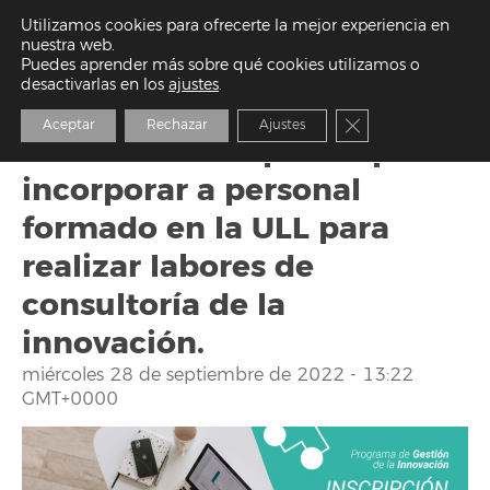
Utilizamos cookies para ofrecerte la mejor experiencia en
nuestra web.
Puedes aprender más sobre qué cookies utilizamos o
Programa de Gestores de la Innovación
Sin categoría
desactivarlas en los
ajustes
.
GDI 2022 abre plazas para incorporar a personal formado en la ULL para realizar labores de consultoría de la innovación.
Close GDPR Cooki
Aceptar
Rechazar
Ajustes
GDI 2022 abre plazas para
incorporar a personal
formado en la ULL para
realizar labores de
consultoría de la
innovación.
miércoles 28 de septiembre de 2022 - 13:22
GMT+0000