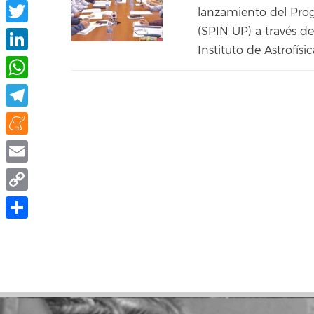
Facebook
lanzamiento del Prog
(SPIN UP) a través d
Twitter
Instituto de Astrofísi
LinkedIn
WhatsApp
Telegram
Meneame
Email
Copy
Link
Compartir