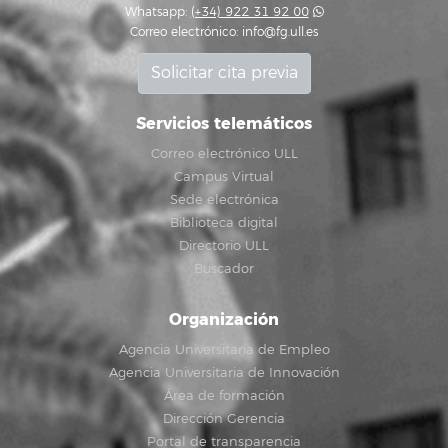
Whatsapp:
(+34) 922 31 92 00
Correo electrónico:
info@fg.ull.es
Solicitar cita previa
Servicios telemáticos
Correo electrónico ULL
Campus Virtual
Sede electrónica
Biblioteca digital
Directorio ULL
Buscador
Organización
Agencia Universitaria de Empleo
Agencia Universitaria de Innovación
Área de formación
Dirección Gerencia
Portal de transparencia