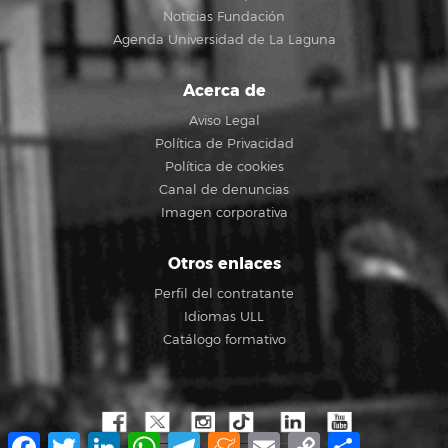
Noticias Fundación
Agenda Universidad de La Laguna
Acerca de
Aviso Legal
Política de Privacidad
Política de cookies
Canal de denuncias
Imagen corporativa
Otros enlaces
Perfil del contratante
Idiomas ULL
Catálogo formativo
Facebook
Twitter
LinkedIn
WhatsApp
Telegram
Meneame
Email
Copy
Share