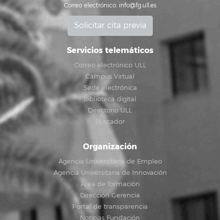
Correo electrónico:
info@fg.ull.es
Solicitar cita previa
Servicios telemáticos
Correo electrónico ULL
Campus Virtual
Sede electrónica
Biblioteca digital
Directorio ULL
Buscador
Organización
Agencia Universitaria de Empleo
Agencia Universitaria de Innovación
Área de formación
Dirección Gerencia
Portal de transparencia
Noticias Fundación