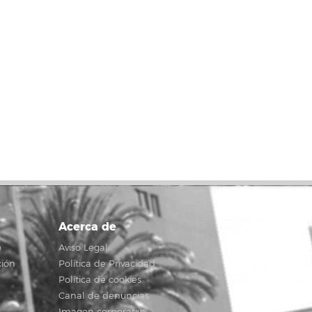
Acerca de
o
Aviso Legal
ción
Política de Privacidad
Política de cookies
Canal de denuncias
Imagen corporativa