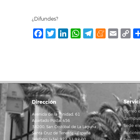
¿Difundes?
Facebook
Twitter
LinkedIn
WhatsApp
Telegram
Mene
Ema
C
L
Servic
Dirección
Correo e
Avenida de la Trinidad, 61
Campus 
Apartado Postal 456
Sede el
38200, San Cristóbal de La Laguna
Bibliote
Santa Cruz de Tenerife - España
Teléfono: (+34) 922 31 92 00
Director