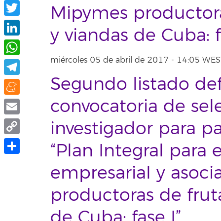
Facebook
Mipymes productoras
Twitter
y viandas de Cuba: f
LinkedIn
miércoles 05 de abril de 2017 - 14:05 WES
WhatsApp
Segundo listado defi
Telegram
convocatoria de sel
Meneame
Email
investigador para pa
Copy
“Plan Integral para 
Link
Share
empresarial y asoci
productoras de fruta
de Cuba: fase I”