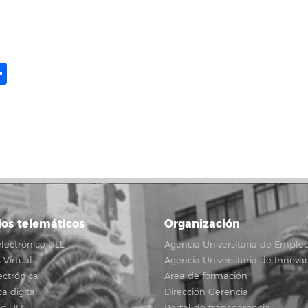
ame
il
opy
Share
ink
ios telemáticos
Organización
lectrónico ULL
Agencia Universitaria de Emple
Virtual
Agencia Universitaria de Innova
ectrónica
Área de formación
ca digital
Dirección Gerencia
io ULL
Portal de transparencia