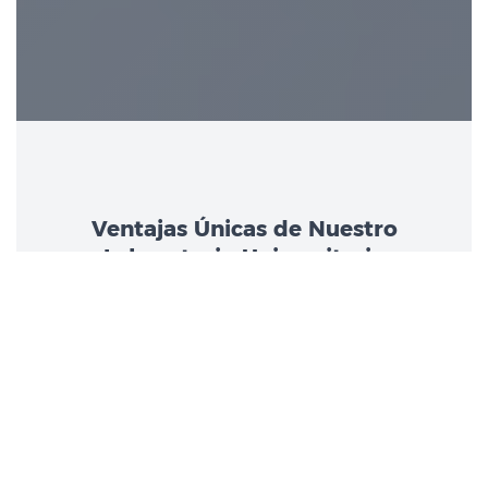
Ventajas Únicas de Nuestro
Laboratorio Universitario
La combinación de infraestructura científica,
expertise académico y rigor metodológico que solo
una universidad líder puede ofrecer.